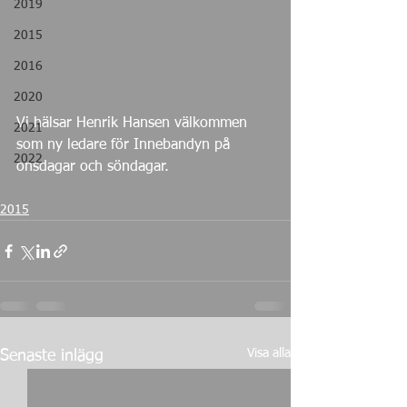
2019
2015
2016
2020
Vi hälsar Henrik Hansen välkommen 
2021
som ny ledare för Innebandyn på 
2022
onsdagar och söndagar.
2015
Visa alla
Senaste inlägg