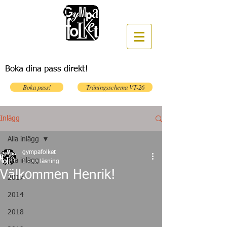
Boka dina pass direkt!
Boka pass!
Träningsschema VT-26
Inlägg
Alla inlägg
gympafolket
Alla inlägg
1 min läsning
Välkommen Henrik!
2017
2014
2018