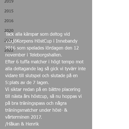
2019
2015
2016
2020
Tack alla kämpar som deltog vid 
2021
VäxjöKorpens HöstCup i Innebandy 
2016 som spelades lördagen den 12 
2022
november i Teleborgshallen.
Efter 6 tuffa matcher i högt tempo mot 
alla deltagande lag så gick vi tyvärr inte 
vidare till slutspel och slutade på en 
5:plats av de 7 lagen.
Vi siktar redan på en bättre placering 
till nästa års höstcup, så nu hoppas vi 
på bra träningspass och några 
träningsmatcher under höst- & 
vårterminen 2017.
/Håkan & Henrik