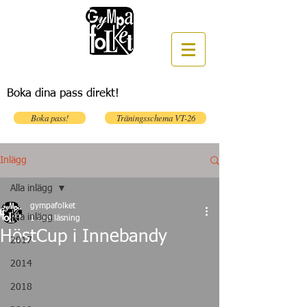
Boka dina pass direkt!
Boka pass!
Träningsschema VT-26
Inlägg
Alla inlägg
gympafolket
Alla inlägg
1 min läsning
HöstCup i Innebandy
2017
2014
2018