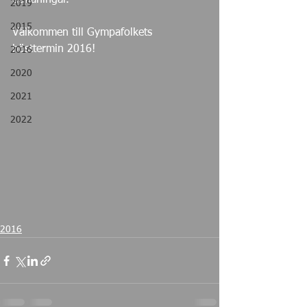
utmaningar.
2019
2015
Välkommen till Gympafolkets 
hösttermin 2016!
2016
2020
2021
2022
2016