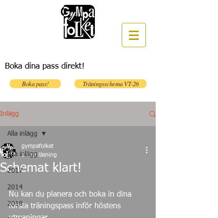
Boka dina pass direkt!
Boka pass!
Träningsschema VT-26
Inlägg
Alla inlägg
gympafolket
Alla inlägg
1 min läsning
Schemat klart!
2017
2014
Nu kan du planera och boka in dina 
2018
första träningspass inför höstens 