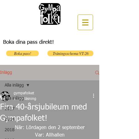
Boka dina pass direkt!
Boka pass!
Träningsschema VT-26
Inlägg
Alla inlägg
gympafolket
Alla inlägg
1 min läsning
Fira 40-årsjubileum med
2017
Gympafolket!
2014
När: Lördagen den 2 september
2018
Var: Allhallen