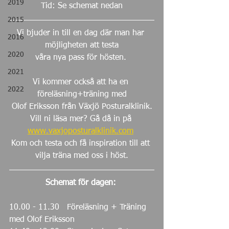
2019
Tid: Se schemat nedan
2015
Vi bjuder in till en dag där man har 
2016
möjligheten att testa
2020
våra nya pass för hösten. 
2021
Vi kommer också att ha en 
2022
föreläsning+träning med
Olof Eriksson från Växjö Posturalklinik.
Vill ni läsa mer? Gå då in på
www.vaxjoposturalklinik.com
Kom och testa och få inspiration till att 
vilja träna med oss i höst.
Schemat för dagen: 
10.00 - 11.30   Föreläsning + Träning 
med Olof Eriksson